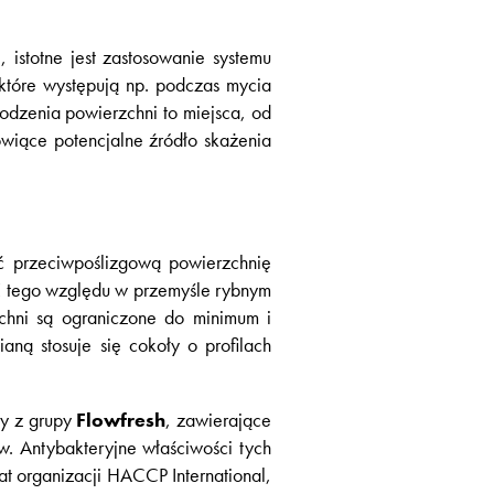
istotne jest zastosowanie systemu
które występują np. podczas mycia
odzenia powierzchni to miejsca, od
wiące potencjalne źródło skażenia
ć przeciwpoślizgową powierzchnię
Z tego względu w przemyśle rybnym
chni są ograniczone do minimum i
aną stosuje się cokoły o profilach
my z grupy
Flowfresh
, zawierające
w. Antybakteryjne właściwości tych
t organizacji HACCP International,