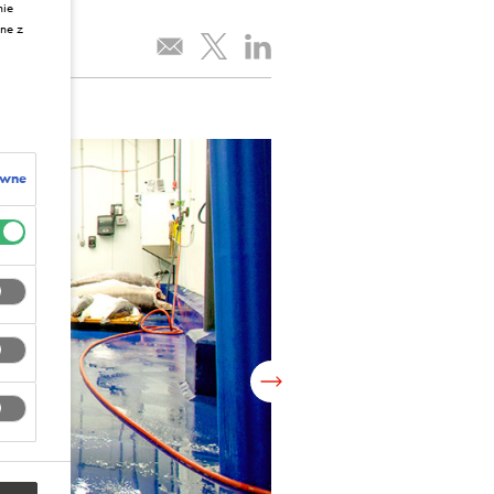
nie
ne z
ywne