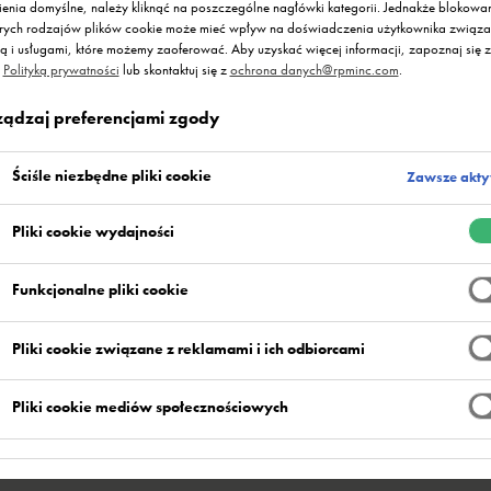
ienia domyślne, należy kliknąć na poszczególne nagłówki kategorii. Jednakże blokowa
órych rodzajów plików cookie może mieć wpływ na doświadczenia użytkownika związa
ną i usługami, które możemy zaoferować. Aby uzyskać więcej informacji, zapoznaj się z
ą
Polityką prywatności
lub skontaktuj się z
ochrona danych@rpminc.com
.
ządzaj preferencjami zgody
Ściśle niezbędne pliki cookie
Zawsze akt
Pliki cookie wydajności
Funkcjonalne pliki cookie
Pliki cookie związane z reklamami i ich odbiorcami
Pliki cookie mediów społecznościowych