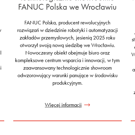
FANUC Polska we Wrocławiu
FANUC Polska, producent rewolucyjnych
w
rozwiązań w dziedzinie robotyki i automatyzacji
zakładów przemysłowych, jesienią 2025 roku
s
otworzył swoją nową siedzibę we Wrocławiu.
l
Nowoczesny obiekt obejmuje biuro oraz
W
kompleksowe centrum wsparcia i innowacji, w tym
i
zaawansowany technologicznie showroom
a
odwzorowujący warunki panujące w środowisku
produkcyjnym.
Więcej informacji