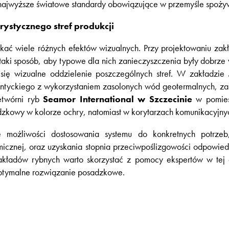
ą najwyższe światowe standardy obowiązujące w przemyśle spoż
ystycznego stref produkcji
kać wiele różnych efektów wizualnych. Przy projektowaniu zakł
ki sposób, aby typowe dla nich zanieczyszczenia były dobrze w
 się wizualne oddzielenie poszczególnych stref. W zakładzie
antyckiego z wykorzystaniem zasolonych wód geotermalnych, 
etwórni ryb
Seamor International w Szczecinie
w pomiesz
dzkowy w kolorze ochry, natomiast w korytarzach komunikacyjn
e możliwości dostosowania systemu do konkretnych potrzeb,
rmicznej, oraz uzyskania stopnia przeciwpoślizgowości odpow
akładów rybnych warto skorzystać z pomocy ekspertów w tej d
ptymalne rozwiązanie posadzkowe.