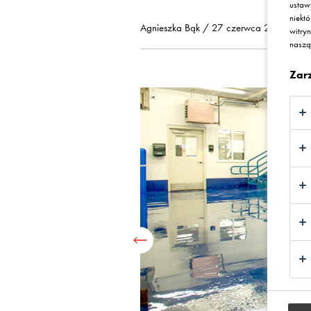
ustaw
niekt
Agnieszka Bąk / 27 czerwca 2025
witry
nasz
Zar