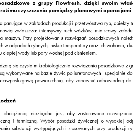
posadzkowe z grupy Flowfresh, dzięki swoim wła
ie reżimu czyszczenia pomiędzy planowymi operacjami
a panujące w zakładach produkcji i przetwórstwa ryb, obiekty 
nowią zwłaszcza: intensywny ruch wózków, miejscowy załadu
nia maszyn. Przy projektowaniu rozwiązań posadzkowych należ
ych w odpadach rybnych, niskie temperatury oraz ich wahania, duż
iu ciepłej wody lub pary wodnej pod ciśnieniem.
dzają się czyste mikrobiologicznie rozwiązania posadzkowe z 
 są wykonywane na bazie żywic poliuretanowych i specjalnie d
 przeciwpoślizgową powierzchnią, aby zapewnić odpowiednią 
kodzeń
 obciążenia, niezbędne jest, aby zastosowane rozwiązani
czną i termiczną. Wybór posadzki żywicznej o wysokiej odpo
nia substancji występujących i stosowanych przy produkcji r