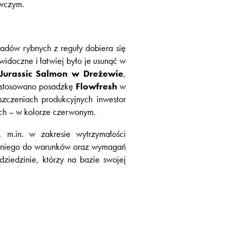
ywczym.
adów rybnych z reguły dobiera się
idoczne i łatwiej było je usunąć w
Jurassic Salmon w Dreżewie
,
zastosowano posadzkę
Flowfresh
w
czeniach produkcyjnych inwestor
ych – w kolorze czerwonym.
 m.in. w zakresie wytrzymałości
iedniego do warunków oraz wymagań
ziedzinie, którzy na bazie swojej