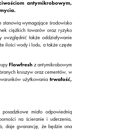
ściwościom antymikrobowym,
 mycia.
te stanowią wymagające środowisko
nek ciężkich towarów oraz ryzyko
y uwzględnić także oddziaływanie
e ilości wody i lodu, a także częste
grupy
Flowfresh
z antymikrobowym
obranych kruszyw oraz cementów, w
do warunków użytkowania
trwałość,
e posadzkowe miało odpowiednią
rności na ścieranie i uderzenia,
yb, daje gwarancję, że będzie ona