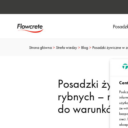
Posadzk
Strona główna
Strefa wiedzy
Blog
Posadzki żywiczne w 
Posadzki żywi
Cent
rybnych – roz
Podcz
infor
użytk
do warunków u
że wit
bezpo
sieci
akcep