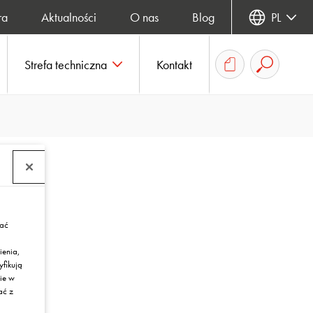
ra
Aktualności
O nas
Blog
PL
Strefa techniczna
Kontakt
rać
ienia,
yfikują
ie w
ać z