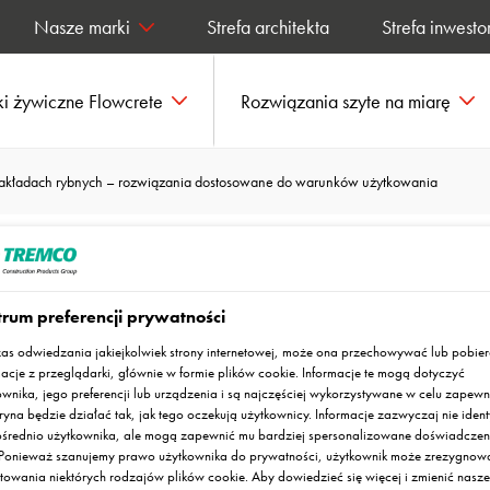
Nasze marki
Strefa architekta
Strefa inwesto
i żywiczne Flowcrete
Rozwiązania szyte na miarę
zakładach rybnych – rozwiązania dostosowane do warunków użytkowania
czne w zakładach
rum preferencji prywatności
wiązania dostosowane
as odwiedzania jakiejkolwiek strony internetowej, może ona przechowywać lub pobie
macje z przeglądarki, głównie w formie plików cookie. Informacje te mogą dotyczyć
ownika, jego preferencji lub urządzenia i są najczęściej wykorzystywane w celu zapewn
żytkowania
ryna będzie działać tak, jak tego oczekują użytkownicy. Informacje zazwyczaj nie ident
średnio użytkownika, ale mogą zapewnić mu bardziej spersonalizowane doświadczen
. Ponieważ szanujemy prawo użytkownika do prywatności, użytkownik może zrezygnow
towania niektórych rodzajów plików cookie. Aby dowiedzieć się więcej i zmienić nasze