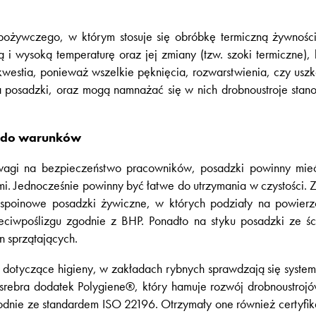
pożywczego, w którym stosuje się obróbkę termiczną żywności, 
i wysoką temperaturę oraz jej zmiany (tzw. szoki termiczne), 
kwestia, ponieważ wszelkie pęknięcia, rozwarstwienia, czy uszk
a posadzki, oraz mogą namnażać się w nich drobnoustroje stano
a do warunków
uwagi na bezpieczeństwo pracowników, posadzki powinny mie
. Jednocześnie powinny być łatwe do utrzymania w czystości. 
ezspoinowe posadzki żywiczne, w których podziały na powierz
eciwpoślizgu zgodnie z BHP. Ponadto na styku posadzki ze ści
 sprzątających.
dotyczące higieny, w zakładach rybnych sprawdzają się syste
srebra dodatek Polygiene®, który hamuje rozwój drobnoustrojó
dnie ze standardem ISO 22196. Otrzymały one również certyfika