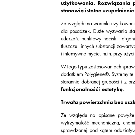
użytkowania. Rozwiązania 
stanowią istotne uzupełnien
Ze względu na warunki użytkowani
dla posadzek. Duże wyzwania sta
uderzeń, punktowy nacisk i drga
tłuszczu i innych substancji zawart
i intensywne mycie, m.in. przy użyc
W tego typu zastosowaniach spraw
dodatkiem Polygiene®. Systemy te
starannie dobranej grubości i z
funkcjonalność i estetykę
.
Trwała powierzchnia bez usz
Ze względu na opisane powyżej
wytrzymałość mechaniczną, chemi
sprawdzonej pod kątem oddziaływa