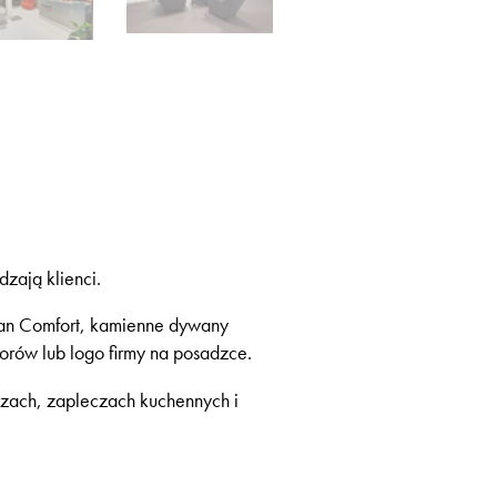
zają klienci.
ran Comfort, kamienne dywany
orów lub logo firmy na posadzce.
rzach, zapleczach kuchennych i