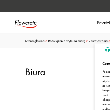
Posadzk
Strona główna
Rozwiązania szyte na miarę
Zastosowania
Cent
Biura
Podcz
infor
użytk
że wit
bezpo
sieci
akcep
ustaw
niekt