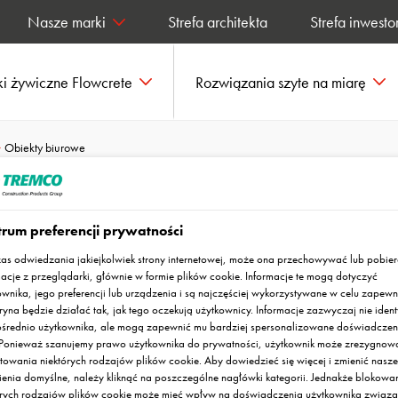
Nasze marki
Strefa architekta
Strefa inwesto
i żywiczne Flowcrete
Rozwiązania szyte na miarę
Obiekty biurowe
rum preferencji prywatności
as odwiedzania jakiejkolwiek strony internetowej, może ona przechowywać lub pobie
macje z przeglądarki, głównie w formie plików cookie. Informacje te mogą dotyczyć
ownika, jego preferencji lub urządzenia i są najczęściej wykorzystywane w celu zapewn
ryna będzie działać tak, jak tego oczekują użytkownicy. Informacje zazwyczaj nie ident
średnio użytkownika, ale mogą zapewnić mu bardziej spersonalizowane doświadczen
. Ponieważ szanujemy prawo użytkownika do prywatności, użytkownik może zrezygnow
towania niektórych rodzajów plików cookie. Aby dowiedzieć się więcej i zmienić nasze
ienia domyślne, należy kliknąć na poszczególne nagłówki kategorii. Jednakże blokowa
órych rodzajów plików cookie może mieć wpływ na doświadczenia użytkownika związa