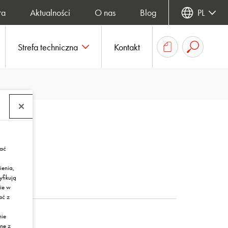
ra
Aktualności
O nas
Blog
PL
Strefa techniczna
Kontakt
rać
ienia,
yfikują
ie w
ać z
nie
ne z