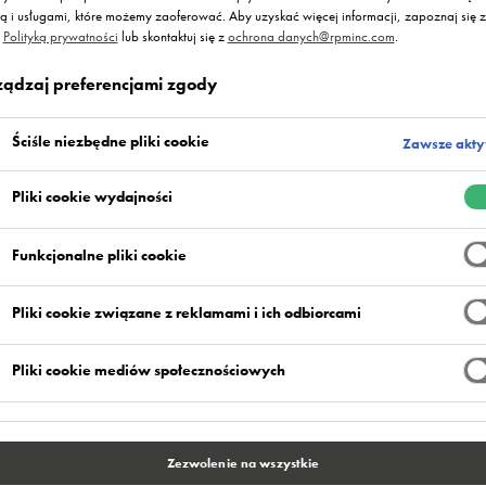
ną i usługami, które możemy zaoferować. Aby uzyskać więcej informacji, zapoznaj się z
ą
Polityką prywatności
lub skontaktuj się z
ochrona danych@rpminc.com
.
e Flowcrete są ciekawym rozwiązaniem 
ządzaj preferencjami zgody
pomieszczeniach biurowych.
Ściśle niezbędne pliki cookie
Zawsze akt
technologii, faktur i kolorów pos
e oryginalnego i przyjaznego wnęt
Pliki cookie wydajności
dobrą atmosferę pracy.
Funkcjonalne pliki cookie
Pliki cookie związane z reklamami i ich odbiorcami
Pliki cookie mediów społecznościowych
Zezwolenie na wszystkie