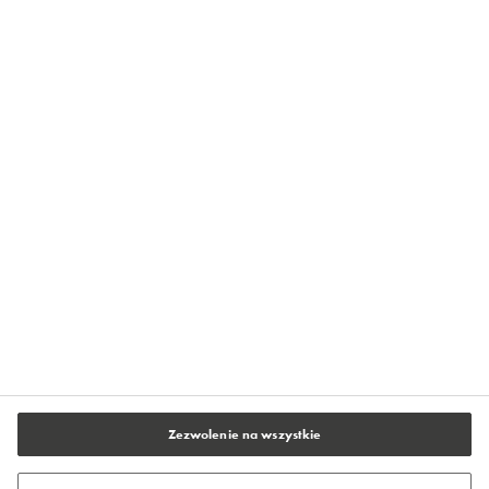
Strefa Wiedzy Flowcrete
Centrum Prasowe Flowcrete
O firmie Flowcrete
Kontakt
Polityka prywatności
Warunki użytkowania serwisu
Stopka redakcyjna
Ustawienia plików cookie
Zezwolenie na wszystkie