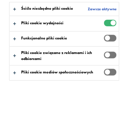
Ściśle niezbędne pliki cookie
Zawsze aktywne
Pliki cookie wydajności
Funkcjonalne pliki cookie
Pliki cookie związane z reklamami i ich
odbiorcami
Pliki cookie mediów społecznościowych
Parking usytuowany w ścisłym centrum miasta,
pod pl. Powstańców Warszawy, to pierwszy tego
typu projekt w stolicy. Inwestycja obejmująca
cztery kondygnacje podziemne z 420 miejscami
postojowymi powstała w ramach partnerstwa