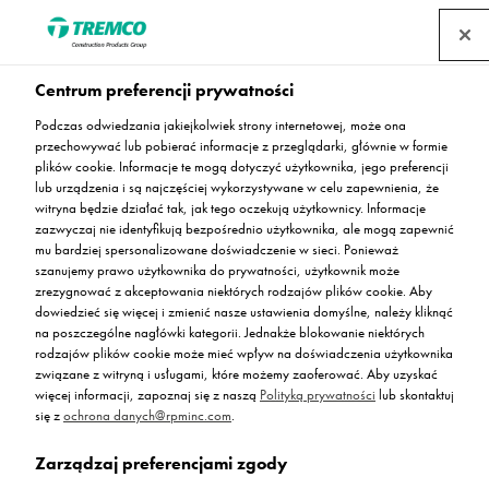
Centrum preferencji prywatności
Parking pod pl.
Podczas odwiedzania jakiejkolwiek strony internetowej, może ona
przechowywać lub pobierać informacje z przeglądarki, głównie w formie
Powstańców Warszawy
plików cookie. Informacje te mogą dotyczyć użytkownika, jego preferencji
lub urządzenia i są najczęściej wykorzystywane w celu zapewnienia, że
witryna będzie działać tak, jak tego oczekują użytkownicy. Informacje
w centrum stolicy
zazwyczaj nie identyfikują bezpośrednio użytkownika, ale mogą zapewnić
mu bardziej spersonalizowane doświadczenie w sieci. Ponieważ
szanujemy prawo użytkownika do prywatności, użytkownik może
zrezygnować z akceptowania niektórych rodzajów plików cookie. Aby
dowiedzieć się więcej i zmienić nasze ustawienia domyślne, należy kliknąć
na poszczególne nagłówki kategorii. Jednakże blokowanie niektórych
Agnieszka Bąk / 02 kwietnia 2025
rodzajów plików cookie może mieć wpływ na doświadczenia użytkownika
związane z witryną i usługami, które możemy zaoferować. Aby uzyskać
więcej informacji, zapoznaj się z naszą
Polityką prywatności
lub skontaktuj
się z
ochrona danych@rpminc.com
.
Zarządzaj preferencjami zgody