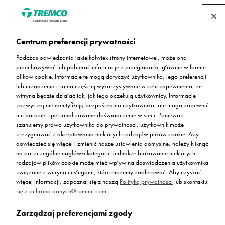
Centrum preferencji prywatności
Podczas odwiedzania jakiejkolwiek strony internetowej, może ona
przechowywać lub pobierać informacje z przeglądarki, głównie w formie
Deckshield ID
plików cookie. Informacje te mogą dotyczyć użytkownika, jego preferencji
lub urządzenia i są najczęściej wykorzystywane w celu zapewnienia, że
witryna będzie działać tak, jak tego oczekują użytkownicy. Informacje
zazwyczaj nie identyfikują bezpośrednio użytkownika, ale mogą zapewnić
mu bardziej spersonalizowane doświadczenie w sieci. Ponieważ
Posadzka parkingowa Deckshield ID
szanujemy prawo użytkownika do prywatności, użytkownik może
zrezygnować z akceptowania niektórych rodzajów plików cookie. Aby
dowiedzieć się więcej i zmienić nasze ustawienia domyślne, należy kliknąć
na poszczególne nagłówki kategorii. Jednakże blokowanie niektórych
rodzajów plików cookie może mieć wpływ na doświadczenia użytkownika
związane z witryną i usługami, które możemy zaoferować. Aby uzyskać
więcej informacji, zapoznaj się z naszą
Polityką prywatności
lub skontaktuj
się z
ochrona danych@rpminc.com
.
Zarządzaj preferencjami zgody
Opis
Kolorystyka standardowa
Zalety
Przejdź